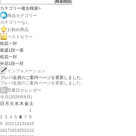
カテゴリー複合検索>
商品カテゴリー
カテゴリーなし
お勧め商品
ベストセラー
枕花一対
籠盛1段一基
枕花一対
外花1段一対
インフォメーション
プレパ会員のご案内ページを更新しました。
プレパ会員のご案内ページを更新しました。
営業日カレンダー
今月(2026年8月)
日
月
火
水
木
金
土
1
2
3
4
5
6
7
8
9
10
11
12
13
14
15
16
17
18
19
20
21
22