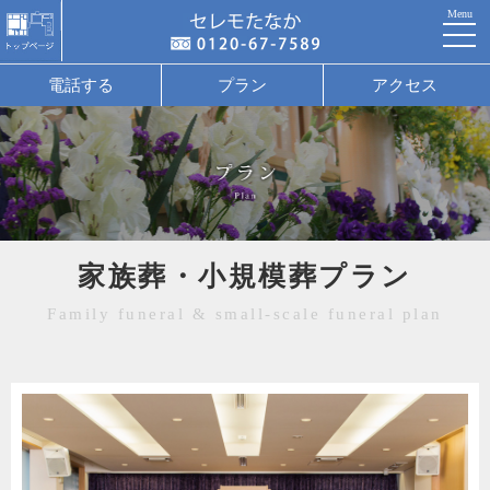
Menu
電話する
プラン
アクセス
家族葬・小規模葬プラン
Family funeral & small-scale funeral plan