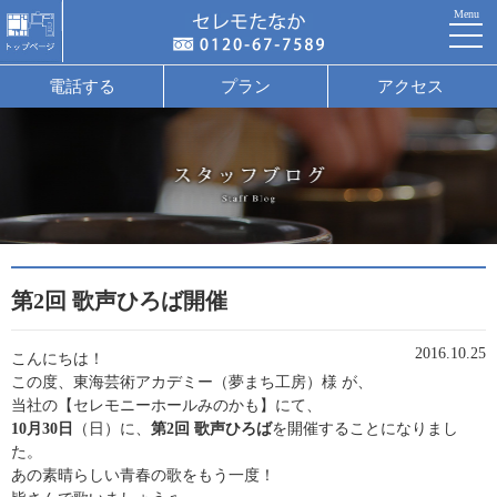
Menu
電話する
プラン
アクセス
第2回 歌声ひろば開催
2016.10.25
こんにちは！
この度、東海芸術アカデミー（夢まち工房）様 が、
当社の【セレモニーホールみのかも】にて、
10月30日
（日）に、
第2回 歌声ひろば
を開催することになりまし
た。
あの素晴らしい青春の歌をもう一度！